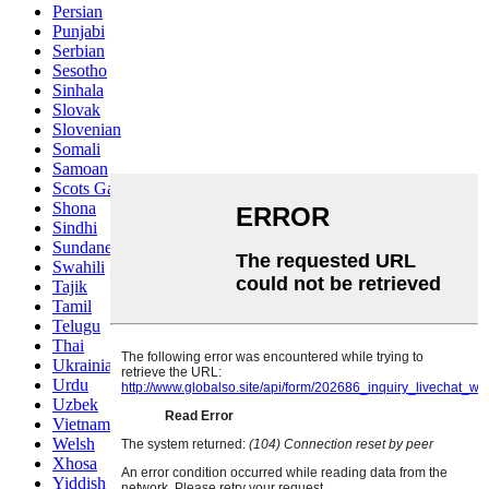
Persian
Punjabi
Serbian
Sesotho
Sinhala
Slovak
Slovenian
Somali
Samoan
Scots Gaelic
Shona
Sindhi
Sundanese
Swahili
Tajik
Tamil
Telugu
Thai
Ukrainian
Urdu
Uzbek
Vietnamese
Welsh
Xhosa
Yiddish