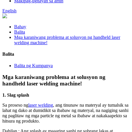
Makipag-ugnayan sa amin
English
Bahay
Balita
Mga karaniwang problema at solusyon ng handheld laser
welding machine!
Balita
Balita ng Kumpanya
Mga karaniwang problema at solusyon ng
handheld laser welding machine!
1. Slag splash
Sa proseso ng
laser welding
, ang tinunaw na materyal ay tumalsik sa
lahat ng dako at dumidikit sa ibabaw ng materyal, na nagiging sanhi
ng paglitaw ng mga particle ng metal sa ibabaw at nakakaapekto sa
hitsura ng produkto.
Dahilan : Ang splash ay maaaring sanhi ng sobrang lakas at