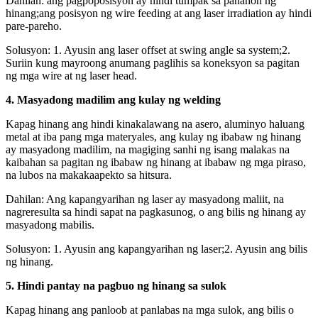
Dahilan: ang pagpoposisyon ay hindi tumpak sa panahon ng
hinang;ang posisyon ng wire feeding at ang laser irradiation ay hindi
pare-pareho.
Solusyon: 1. Ayusin ang laser offset at swing angle sa system;2.
Suriin kung mayroong anumang paglihis sa koneksyon sa pagitan
ng mga wire at ng laser head.
4. Masyadong madilim ang kulay ng welding
Kapag hinang ang hindi kinakalawang na asero, aluminyo haluang
metal at iba pang mga materyales, ang kulay ng ibabaw ng hinang
ay masyadong madilim, na magiging sanhi ng isang malakas na
kaibahan sa pagitan ng ibabaw ng hinang at ibabaw ng mga piraso,
na lubos na makakaapekto sa hitsura.
Dahilan: Ang kapangyarihan ng laser ay masyadong maliit, na
nagreresulta sa hindi sapat na pagkasunog, o ang bilis ng hinang ay
masyadong mabilis.
Solusyon: 1. Ayusin ang kapangyarihan ng laser;2. Ayusin ang bilis
ng hinang.
5. Hindi pantay na pagbuo ng hinang sa sulok
Kapag hinang ang panloob at panlabas na mga sulok, ang bilis o