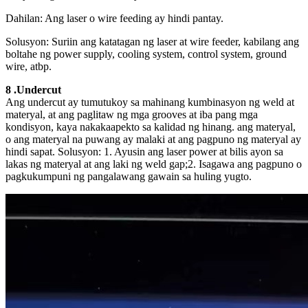
Dahilan: Ang laser o wire feeding ay hindi pantay.
Solusyon: Suriin ang katatagan ng laser at wire feeder, kabilang ang
boltahe ng power supply, cooling system, control system, ground
wire, atbp.
8 .Undercut
Ang undercut ay tumutukoy sa mahinang kumbinasyon ng weld at
materyal, at ang paglitaw ng mga grooves at iba pang mga
kondisyon, kaya nakakaapekto sa kalidad ng hinang. ang materyal,
o ang materyal na puwang ay malaki at ang pagpuno ng materyal ay
hindi sapat. Solusyon: 1. Ayusin ang laser power at bilis ayon sa
lakas ng materyal at ang laki ng weld gap;2. Isagawa ang pagpuno o
pagkukumpuni ng pangalawang gawain sa huling yugto.