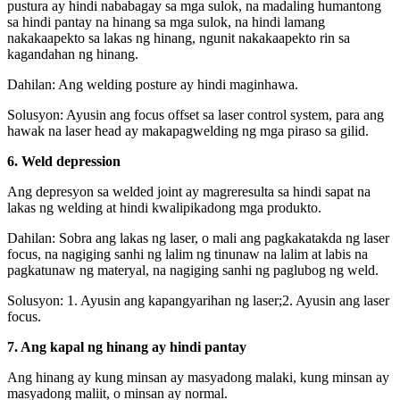
pustura ay hindi nababagay sa mga sulok, na madaling humantong
sa hindi pantay na hinang sa mga sulok, na hindi lamang
nakakaapekto sa lakas ng hinang, ngunit nakakaapekto rin sa
kagandahan ng hinang.
Dahilan: Ang welding posture ay hindi maginhawa.
Solusyon: Ayusin ang focus offset sa laser control system, para ang
hawak na laser head ay makapagwelding ng mga piraso sa gilid.
6. Weld depression
Ang depresyon sa welded joint ay magreresulta sa hindi sapat na
lakas ng welding at hindi kwalipikadong mga produkto.
Dahilan: Sobra ang lakas ng laser, o mali ang pagkakatakda ng laser
focus, na nagiging sanhi ng lalim ng tinunaw na lalim at labis na
pagkatunaw ng materyal, na nagiging sanhi ng paglubog ng weld.
Solusyon: 1. Ayusin ang kapangyarihan ng laser;2. Ayusin ang laser
focus.
7. Ang kapal ng hinang ay hindi pantay
Ang hinang ay kung minsan ay masyadong malaki, kung minsan ay
masyadong maliit, o minsan ay normal.