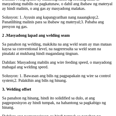
masyadong mabilis na pagkatunaw, o dahil ang ibabaw ng materyal
ay hindi malinis, o ang gas ay masyadong malakas.
Solusyon: 1. Ayusin ang kapangyarihan nang naaangkop;2.
Panatilihing malinis para sa ibabaw ng materyal;3. Pababa ang
presyon ng gas.
2 .Masyadong lapad ang welding seam
Sa panahon ng welding, makikita na ang weld seam ay mas mataas
kaysa sa conventional level, na nagreresulta sa weld seam na
pinalaki at mukhang hindi magandang tingnan.
Dahilan: Masyadong mabilis ang wire feeding speed, o masyadong
mabagal ang welding speed.
Solusyon: 1. Bawasan ang bilis ng pagpapakain ng wire sa control
system;2. Palakihin ang bilis ng hinang.
3. Welding offset
Sa panahon ng hinang, hindi ito solidified sa dulo, at ang
pagpoposisyon ay hindi tumpak, na hahantong sa pagkabigo ng
hinang.