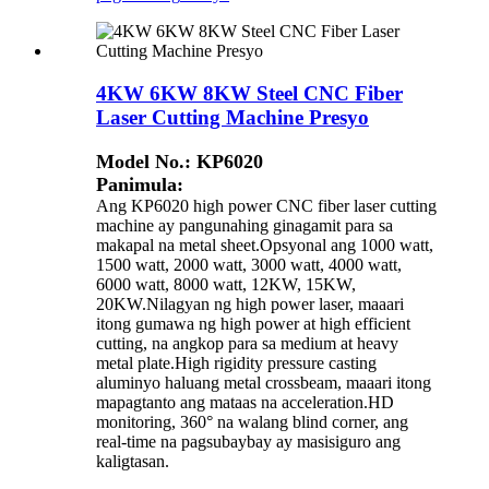
4KW 6KW 8KW Steel CNC Fiber
Laser Cutting Machine Presyo
Model No.: KP6020
Panimula:
Ang KP6020 high power CNC fiber laser cutting
machine ay pangunahing ginagamit para sa
makapal na metal sheet.Opsyonal ang 1000 watt,
1500 watt, 2000 watt, 3000 watt, 4000 watt,
6000 watt, 8000 watt, 12KW, 15KW,
20KW.Nilagyan ng high power laser, maaari
itong gumawa ng high power at high efficient
cutting, na angkop para sa medium at heavy
metal plate.High rigidity pressure casting
aluminyo haluang metal crossbeam, maaari itong
mapagtanto ang mataas na acceleration.HD
monitoring, 360° na walang blind corner, ang
real-time na pagsubaybay ay masisiguro ang
kaligtasan.