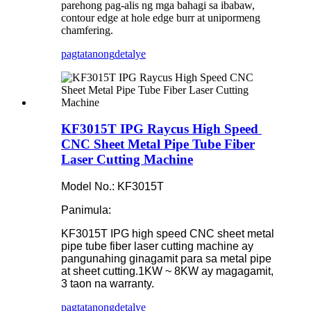
parehong pag-alis ng mga bahagi sa ibabaw,
contour edge at hole edge burr at unipormeng
chamfering.
pagtatanong
detalye
KF3015T IPG Raycus High Speed ​​
CNC Sheet Metal Pipe Tube Fiber
Laser Cutting Machine
Model No.: KF3015T
Panimula:
KF3015T IPG high speed CNC sheet metal
pipe tube fiber laser cutting machine ay
pangunahing ginagamit para sa metal pipe
at sheet cutting.1KW ~ 8KW ay magagamit,
3 taon na warranty.
pagtatanong
detalye