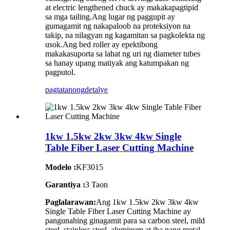
at electric lengthened chuck ay makakapagtipid
sa mga tailing.Ang lugar ng paggupit ay
gumagamit ng nakapaloob na proteksiyon na
takip, na nilagyan ng kagamitan sa pagkolekta ng
usok.Ang bed roller ay epektibong
makakasuporta sa lahat ng uri ng diameter tubes
sa hanay upang matiyak ang katumpakan ng
pagputol.
pagtatanong
detalye
1kw 1.5kw 2kw 3kw 4kw Single
Table Fiber Laser Cutting Machine
Modelo :
KF3015
Garantiya :
3 Taon
Paglalarawan:
Ang 1kw 1.5kw 2kw 3kw 4kw
Single Table Fiber Laser Cutting Machine ay
pangunahing ginagamit para sa carbon steel, mild
steel, stainless steel, aluminum at iba pang metal