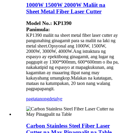
1000W 1500W 2000W Maliit na
Sheet Metal Fiber Laser Cutter
Model No.: KP1390
Panimula:
KP1390 maliit na sheet metal fiber laser cutter ay
pangunahing ginagamit para sa maliit na laki ng
metal sheet.Opsyonal ang 1000W, 1500W,
2000W, 3000W, 4000W.Ang istraktura ng
espasyo ay epektibong ginagamit, ang lugar ng
paggupit ay 1300*900mm, 600*600mm o iba pa,
nakakatipid ng espasyo at mapagkukunan, ang
kagamitan ay maaaring ilipat nang may
kakayahang umangkop.Malakas na katatagan,
mataas na katumpakan, 20 taon nang walang
pagpapapangit.
pagtatanong
detalye
Carbon Stainless Steel Fiber Laser
Cutter na May Pinagpalit na Table