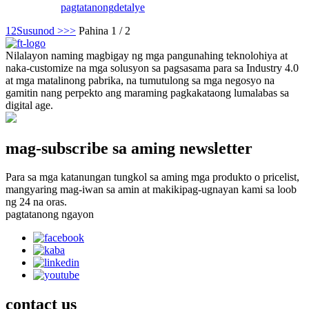
pagtatanong
detalye
1
2
Susunod >
>>
Pahina 1 / 2
Nilalayon naming magbigay ng mga pangunahing teknolohiya at
naka-customize na mga solusyon sa pagsasama para sa Industry 4.0
at mga matalinong pabrika, na tumutulong sa mga negosyo na
gamitin nang perpekto ang maraming pagkakataong lumalabas sa
digital age.
mag-subscribe sa aming newsletter
Para sa mga katanungan tungkol sa aming mga produkto o pricelist,
mangyaring mag-iwan sa amin at makikipag-ugnayan kami sa loob
ng 24 na oras.
pagtatanong ngayon
contact
us