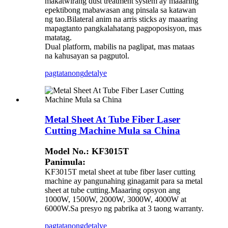
makatwirang dust treatment system ay maaaring
epektibong mabawasan ang pinsala sa katawan
ng tao.Bilateral anim na arris sticks ay maaaring
mapagtanto pangkalahatang pagpoposisyon, mas
matatag.
Dual platform, mabilis na paglipat, mas mataas
na kahusayan sa pagputol.
pagtatanong
detalye
Metal Sheet At Tube Fiber Laser
Cutting Machine Mula sa China
Model No.: KF3015T
Panimula:
KF3015T metal sheet at tube fiber laser cutting
machine ay pangunahing ginagamit para sa metal
sheet at tube cutting.Maaaring opsyon ang
1000W, 1500W, 2000W, 3000W, 4000W at
6000W.Sa presyo ng pabrika at 3 taong warranty.
pagtatanong
detalye