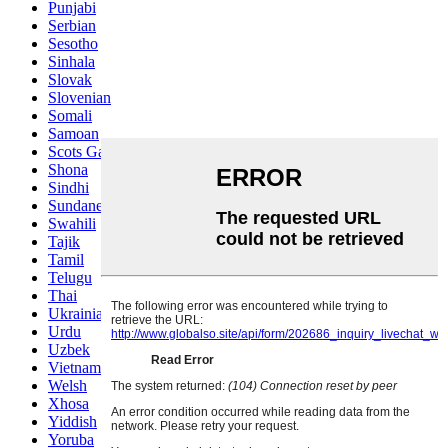
Punjabi
Serbian
Sesotho
Sinhala
Slovak
Slovenian
Somali
Samoan
Scots Gaelic
Shona
Sindhi
Sundanese
Swahili
Tajik
Tamil
Telugu
Thai
Ukrainian
Urdu
Uzbek
Vietnamese
Welsh
Xhosa
Yiddish
Yoruba