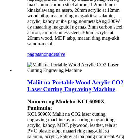
max1.5mm carbon steel at iron, 1.2mm hindi
kinakalawang na asero, 20mm acrylic at 12mm
wood atbp, maaari ding mag-ukit sa salamin,
acrylic, kahoy at iba pang nonmetal;Ang 300W
ay ​​maaaring magputol ng max 3mm carbon steel
at iron, 2mm stainless steel, 30mm acrylic at
20mm wood, MDF atbp, maaari ding mag-ukit
sa non-metal.
pagtatanong
detalye
Maliit na Portable Wood Acrylic CO2
Laser Cutting Engraving Machine
Numero ng Modelo: KCL6090X
Panimula:
KCL6090X Maliit na CO2 laser cutting
engraving machine ay maaaring mag-ukit ng
acrylic, kahoy, MDF, plywood, leather, tela at
PVC plastic atbp, maaari ring mag-ukit sa
salamin, acrylic, kahoy at iba pang nonmetal.Ang