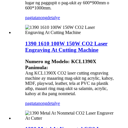
lugar ng paggupit o pag-ukit ay 600*900mm o
600*1000mm.
pagtatanong
detalye
1390 1610 100W 150W CO2 Laser
Engraving At Cutting Machine
Numero ng Modelo: KCL1390X
Panimula:
Ang KCL1390X CO2 laser cutting engraving
machine ay maaaring mag-ukit ng acrylic, kahoy,
MDF, playwud, leather, tela at PVC na plastik
atbp, maaari ring mag-ukit sa salamin, acrylic,
kahoy at iba pang nonmetal.
pagtatanong
detalye