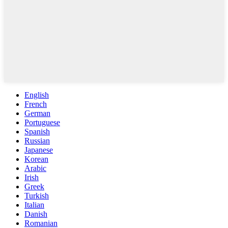
English
French
German
Portuguese
Spanish
Russian
Japanese
Korean
Arabic
Irish
Greek
Turkish
Italian
Danish
Romanian