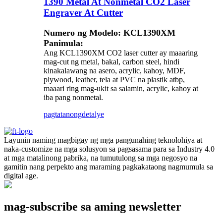
1390 Metal At Nonmetal CO2 Laser
Engraver At Cutter
Numero ng Modelo: KCL1390XM
Panimula:
Ang KCL1390XM CO2 laser cutter ay maaaring
mag-cut ng metal, bakal, carbon steel, hindi
kinakalawang na asero, acrylic, kahoy, MDF,
plywood, leather, tela at PVC na plastik atbp,
maaari ring mag-ukit sa salamin, acrylic, kahoy at
iba pang nonmetal.
pagtatanong
detalye
Layunin naming magbigay ng mga pangunahing teknolohiya at
naka-customize na mga solusyon sa pagsasama para sa Industry 4.0
at mga matalinong pabrika, na tumutulong sa mga negosyo na
gamitin nang perpekto ang maraming pagkakataong nagmumula sa
digital age.
mag-subscribe sa aming newsletter