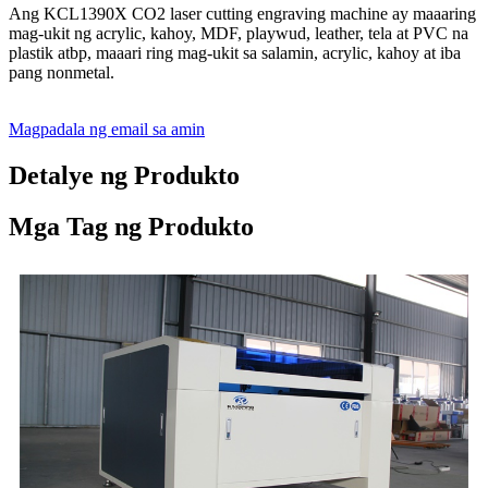
Ang KCL1390X CO2 laser cutting engraving machine ay maaaring
mag-ukit ng acrylic, kahoy, MDF, playwud, leather, tela at PVC na
plastik atbp, maaari ring mag-ukit sa salamin, acrylic, kahoy at iba
pang nonmetal.
Magpadala ng email sa amin
Detalye ng Produkto
Mga Tag ng Produkto