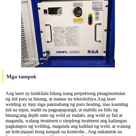
Mga tampok
Ang laser ay kinikilala bilang isang perpektong pinagmumulan
ng init para sa hinang, at mataas na teknolohiya.Ang laser
welding ay may mga pakinabang ng puro heating, mas kaunting
init na input, maliit na pagpapapangit, at mabilis na bilis ng
hinang;ang depth ratio ng weld ay malaki, ang weld ay flat at
maganda, walang treatment o simpleng treatment ang kailangan
pagkatapos ng welding, maganda ang kalidad ng weld, at walang
air hole;maaari itong tumpak na kontrolin , Ang nakatutok na