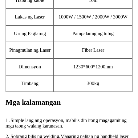
Haba ng kable
10m
Lakas ng Laser
1000W / 1500W / 2000W / 3000W
Uri ng Paglamig
Pampalamig ng tubig
Pinagmulan ng Laser
Fiber Laser
Dimensyon
1230*600*1200mm
Timbang
300kg
Mga kalamangan
1 .Simple lang ang operasyon, mabilis din itong magagamit ng
mga taong walang karanasan.
2. Sobrang bilis ng welding.Maaaring palitan ng handheld laser