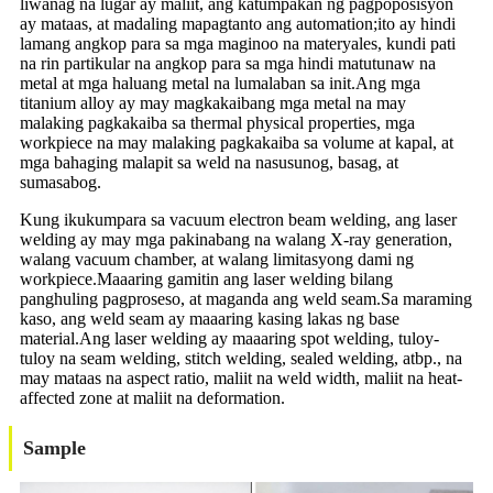
liwanag na lugar ay maliit, ang katumpakan ng pagpoposisyon
ay mataas, at madaling mapagtanto ang automation;ito ay hindi
lamang angkop para sa mga maginoo na materyales, kundi pati
na rin partikular na angkop para sa mga hindi matutunaw na
metal at mga haluang metal na lumalaban sa init.Ang mga
titanium alloy ay may magkakaibang mga metal na may
malaking pagkakaiba sa thermal physical properties, mga
workpiece na may malaking pagkakaiba sa volume at kapal, at
mga bahaging malapit sa weld na nasusunog, basag, at
sumasabog.
Kung ikukumpara sa vacuum electron beam welding, ang laser
welding ay may mga pakinabang na walang X-ray generation,
walang vacuum chamber, at walang limitasyong dami ng
workpiece.Maaaring gamitin ang laser welding bilang
panghuling pagproseso, at maganda ang weld seam.Sa maraming
kaso, ang weld seam ay maaaring kasing lakas ng base
material.Ang laser welding ay maaaring spot welding, tuloy-
tuloy na seam welding, stitch welding, sealed welding, atbp., na
may mataas na aspect ratio, maliit na weld width, maliit na heat-
affected zone at maliit na deformation.
Sample