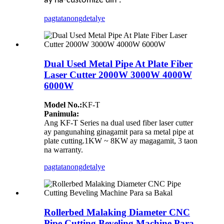
ay na-customize din
.
pagtatanong
detalye
Dual Used Metal Pipe At Plate Fiber
Laser Cutter 2000W 3000W 4000W
6000W
Model No.:
KF-T
Panimula:
Ang KF-T Series na dual used fiber laser cutter
ay pangunahing ginagamit para sa metal pipe at
plate cutting.1KW ~ 8KW ay magagamit, 3 taon
na warranty.
pagtatanong
detalye
Rollerbed Malaking Diameter CNC
Pipe Cutting Beveling Machine Para