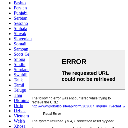
Pashto
Persian
Punjabi
Serbian
Sesotho
Sinhala
Slovak
Slovenian
Somali
Samoan
Scots Gaelic
Shona
Sindhi
Sundanese
Swahili
Tajik
Tamil
Telugu
Thai
Ukrainian
Urdu
Uzbek
Vietnamese
Welsh
Xhosa