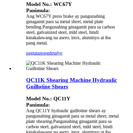
Model No.: WC67Y
Panimula:
Ang WC67Y press brake ay pangunahing
ginagamit para sa metal sheet, metal plate
bending.Pangunahing ginagamit para sa carbon
steel, galvanized steel, mild steel, hindi
kinakalawang na asero, inox, aluminyo at iba
pang metal.
pagtatanong
detalye
QC11K Shearing Machine Hydraulic
Guillotine Shears
Model No.: QC11Y
Panimula:
Ang QC11Y hydraulic guillotine shears ay
pangunahing ginagamit para sa metal sheet, metal
plate shearing.Pangunahing ginagamit para sa
carbon steel, galvanized steel, mild steel, hindi
kinakalawang na asero, inox, aluminyo at iba