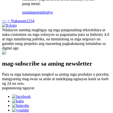
pang metal.
pagtatanong
detalye
<<
< Nakaraan
1
2
3
4
Nilalayon naming magbigay ng mga pangunahing teknolohiya at
naka-customize na mga solusyon sa pagsasama para sa Industry 4.0
at mga matalinong pabrika, na tumutulong sa mga negosyo na
gamitin nang perpekto ang maraming pagkakataong lumalabas sa
digital age.
mag-subscribe sa aming newsletter
Para sa mga katanungan tungkol sa aming mga produkto o pricelist,
mangyaring mag-iwan sa amin at makikipag-ugnayan kami sa loob
ng 24 na oras.
pagtatanong ngayon