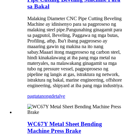
sa Bakal
Malaking Diameter CNC Pipe Cutting Beveling
Machine ay idinisenyo para sa pagproseso ng
malaking steel pipe.Pangunahing ginagamit para
sa pagputol, Beveling, Paggawa ng mga butas,
Profiling, atbp, Iba't ibang pagproseso ay
maaaring gawin ng makina na ito nang
sabay.Maaari itong magproseso ng carbon steel,
hindi kinakalawang at iba pang mga metal na
materyales, na malawakang ginagamit sa mga
tubo ng pressure vessel, pagpoproseso ng
pipeline ng langis at gas, istraktura ng network,
istraktura ng bakal, marine engineering, offshore
engineering, shipyard at iba pang mga industriya.
pagtatanong
detalye
WC67Y Metal Sheet Bending
Machine Press Brake