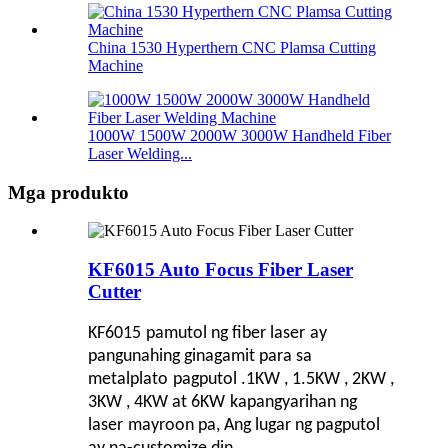
China 1530 Hyperthern CNC Plamsa Cutting
Machine
1000W 1500W 2000W 3000W Handheld Fiber
Laser Welding...
Mga produkto
KF6015 Auto Focus Fiber Laser
Cutter
KF
6015
pamutol ng fiber laser
ay
pangunahing ginagamit para sa
metal
plato
pagputol .1
K
W , 1
.5K
W , 2
K
W ,
3
K
W , 4
K
W at 6
K
W
kapangyarihan ng
laser
mayroon pa
, Ang lugar ng pagputol